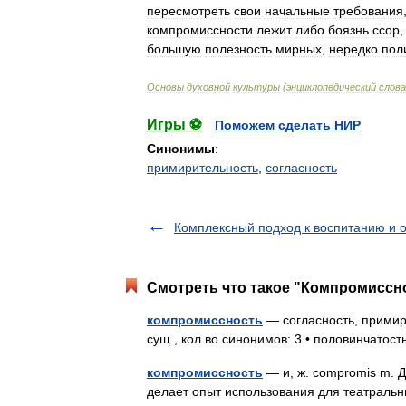
пересмотреть
свои
начальные
требования
компромиссности
лежит
либо
боязнь
ссор
большую
полезность
мирных
,
нередко
пол
Основы
духовной
культуры
(
энциклопедический
слова
Игры ⚽
Поможем сделать НИР
Синонимы
:
примирительность
,
согласность
Комплексный подход к воспитанию и 
Смотреть что такое "Компромиссно
компромиссность
— согласность, примир
сущ., кол во синонимов: 3 • половинчатос
компромиссность
— и, ж. compromis m. Д
делает опыт использования для театральн