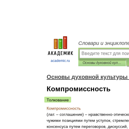
Словари и энциклоп
academic.ru
Основы духовной культуры (энциклопедический словарь педагога)
Основы духовной культуры 
Компромиссность
Толкование
Компромиссность
(
лат
. –
соглашение
) –
нравственно
-
этическ
чужими
позициями
путем
уступок
,
стремле
консенсуса
путем
переговоров
,
дискуссий
,