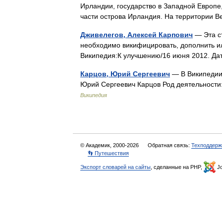
Ирландии, государство в Западной Европе,
части острова Ирландия. На территории
Дживелегов, Алексей Карпович
— Эта с
необходимо викифицировать, дополнить и
Википедия:К улучшению/16 июня 2012. Д
Карцов, Юрий Сергеевич
— В Википедии 
Юрий Сергеевич Карцов Род деятельности:
Википедия
© Академик, 2000-2026
Обратная связь:
Техподдерж
👣 Путешествия
Экспорт словарей на сайты
, сделанные на PHP,
Jo