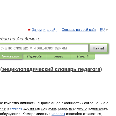
Запомнить сайт
Словарь на свой сайт
RU
едии на Академике
Найти!
Толкования
Переводы
Книги
Игры ⚽
(энциклопедический словарь педагога)
ое
качество
личности
,
выражающее
склонность
к
соглашению
с
ние
и
умение
достигать
согласия
,
мира
,
взаимного
понимания
.
обсуждений
.
Компромиссный
человек
способен
отказаться
,