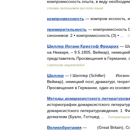
компромиссность опыта, в виду необход
словарь галлицизмов русского языка
компромиссность
— компром иссность,
примирительность
— компромиссность Сл
синонимов: 2 • компромиссность (3) • …
С
Шиллер Иоганн Кристоф Фридрих
— Шил
на Неккаре, ‒ 9.5.1805, Веймар), немецкий
представитель Просвещения в Германии,
советская энциклопедия
Шиллер
— I Шиллер (Schiller) Иоганн К
Веймар), немецкий поэт, драматург, теоре
Просвещения в Германии, один из осно
Методы домарксистского литературов
историографии домарксистского литературо
домарксистского литературоведения. 1. Фи
догматизм (Буало, Готтшед …
Литературная
Великобритания
— (Great Britain), Со