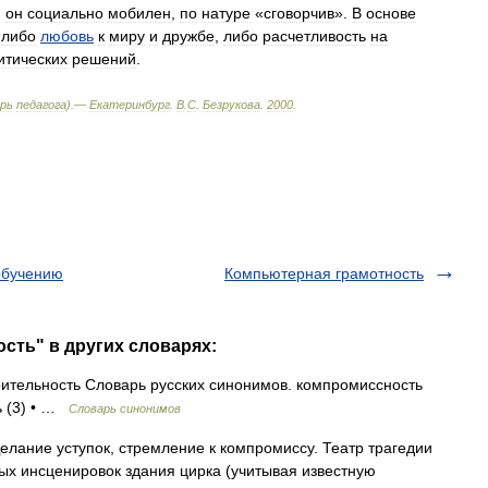
,
он
социально
мобилен
,
по
натуре
«
сговорчив
».
В
основе
,
либо
любовь
к
миру
и
дружбе
,
либо
расчетливость
на
итических
решений
.
рь
педагога
).—
Екатеринбург
.
В
.
С
.
Безрукова
.
2000
.
обучению
Компьютерная грамотность
сть" в других словарях:
ительность Словарь русских синонимов. компромиссность
ть (3) • …
Словарь синонимов
елание уступок, стремление к компромиссу. Театр трагедии
ых инсценировок здания цирка (учитывая известную