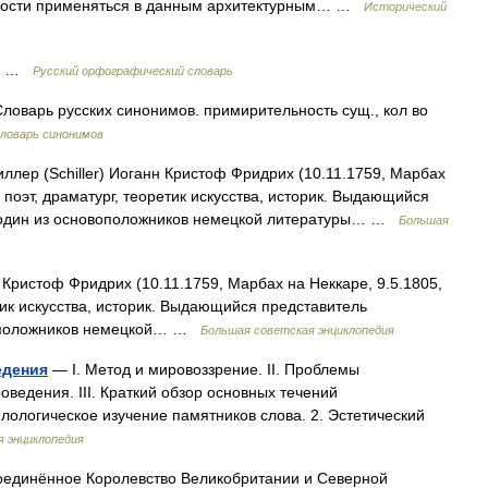
имости применяться в данным архитектурным… …
Исторический
 и …
Русский орфографический словарь
оварь русских синонимов. примирительность сущ., кол во
ловарь синонимов
лер (Schiller) Иоганн Кристоф Фридрих (10.11.1759, Марбах
 поэт, драматург, теоретик искусства, историк. Выдающийся
 один из основоположников немецкой литературы… …
Большая
ристоф Фридрих (10.11.1759, Марбах на Неккаре, 9.5.1805,
тик искусства, историк. Выдающийся представитель
воположников немецкой… …
Большая советская энциклопедия
едения
— I. Метод и мировоззрение. II. Проблемы
ведения. III. Краткий обзор основных течений
лологическое изучение памятников слова. 2. Эстетический
 энциклопедия
единённое Королевство Великобритании и Северной